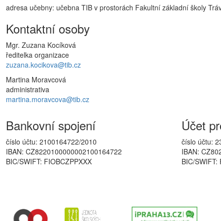
adresa učebny: učebna TIB v prostorách Fakultní základní školy Tr
Kontaktní osoby
Mgr. Zuzana Kocíková
ředitelka organizace
zuzana.kocikova@tib.cz
Martina Moravcová
administrativa
martina.moravcova@tib.cz
Bankovní spojení
Účet pr
číslo účtu: 2100164722/2010
číslo účtu:
IBAN: CZ8220100000002100164722
IBAN: CZ80
BIC/SWIFT: FIOBCZPPXXX
BIC/SWIFT: