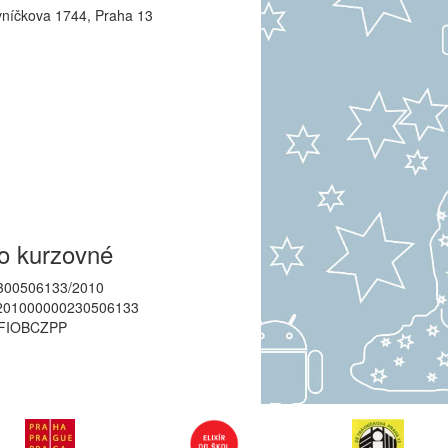
ávníčkova 1744, Praha 13
o kurzovné
 2300506133/2010
201000000230506133
 FIOBCZPP