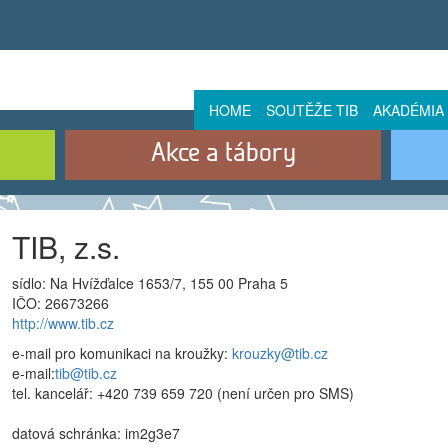
HOME
SOUTĚŽE TIB
AKADÉMIA
Akce a tábory
TIB, z.s.
sídlo: Na Hvížďalce 1653/7, 155 00 Praha 5
IČO: 26673266
http://www.tib.cz
e-mail pro komunikaci na kroužky:
krouzky@tib.cz
e-mail:
tib@tib.cz
tel. kancelář: +420 739 659 720 (není určen pro SMS)
datová schránka: im2g3e7