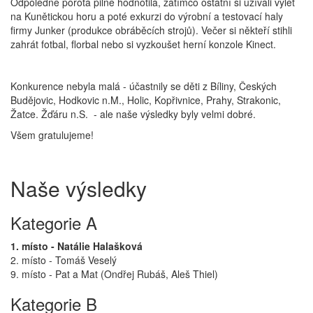
Odpoledne porota pilně hodnotila, zatímco ostatní si užívali výlet
na Kunětickou horu a poté exkurzi do výrobní a testovací haly
firmy Junker (produkce obráběcích strojů). Večer si někteří stihli
zahrát fotbal, florbal nebo si vyzkoušet herní konzole Kinect.
Konkurence nebyla malá - účastnily se děti z Bíliny, Českých
Budějovic, Hodkovic n.M., Holic, Kopřivnice, Prahy, Strakonic,
Žatce. Žďáru n.S. - ale naše výsledky byly velmi dobré.
Všem gratulujeme!
Naše výsledky
Kategorie A
1. místo - Natálie Halašková
2. místo - Tomáš Veselý
9. místo - Pat a Mat (Ondřej Rubáš, Aleš Thiel)
Kategorie B