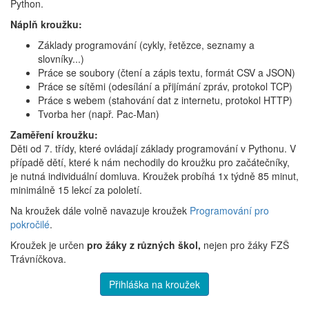
Python.
Náplň kroužku:
Základy programování (cykly, řetězce, seznamy a
slovníky...)
Práce se soubory (čtení a zápis textu, formát CSV a JSON)
Práce se sítěmi (odesílání a přijímání zpráv, protokol TCP)
Práce s webem (stahování dat z internetu, protokol HTTP)
Tvorba her (např. Pac-Man)
Zaměření kroužku:
Děti od 7. třídy, které ovládají základy programování v Pythonu. V
případě dětí, které k nám nechodily do kroužku pro začátečníky,
je nutná individuální domluva. Kroužek probíhá 1x týdně 85 minut,
minimálně 15 lekcí za pololetí.
Na kroužek dále volně navazuje kroužek
Programování pro
pokročilé
.
Kroužek je určen
pro žáky z různých škol,
nejen pro žáky FZŠ
Trávníčkova.
Přihláška na kroužek