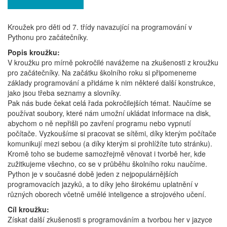
Kroužek pro děti od 7. třídy navazující na programování v
Pythonu pro začátečníky.
Popis kroužku:
V kroužku pro mírně pokročilé navážeme na zkušenosti z kroužku
pro začátečníky. Na začátku školního roku si připomeneme
základy programování a přidáme k nim některé další konstrukce,
jako jsou třeba seznamy a slovníky.
Pak nás bude čekat celá řada pokročilejších témat. Naučíme se
používat soubory, které nám umožní ukládat informace na disk,
abychom o ně nepřišli po zavření programu nebo vypnutí
počítače. Vyzkoušíme si pracovat se sítěmi, díky kterým počítače
komunikují mezi sebou (a díky kterým si prohlížíte tuto stránku).
Kromě toho se budeme samozřejmě věnovat i tvorbě her, kde
zužitkujeme všechno, co se v průběhu školního roku naučíme.
Python je v současné době jeden z nejpopulárnějších
programovacích jazyků, a to díky jeho širokému uplatnění v
různých oborech včetně umělé inteligence a strojového učení.
Cíl kroužku:
Získat další zkušenosti s programováním a tvorbou her v jazyce