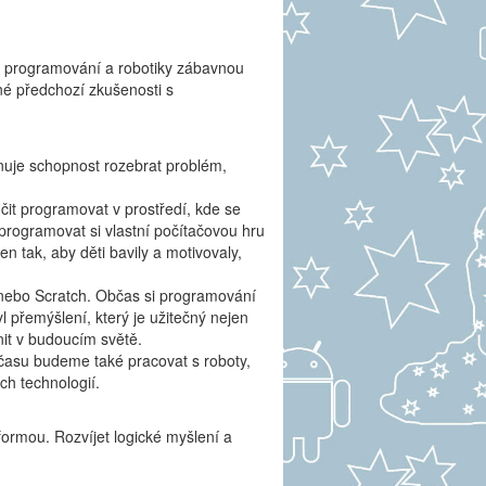
y programování a robotiky zábavnou
dné předchozí zkušenosti s
nuje schopnost rozebrat problém,
it programovat v prostředí, kde se
rogramovat si vlastní počítačovou hru
 tak, aby děti bavily a motivovaly,
 nebo Scratch. Občas si programování
l přemýšlení, který je užitečný nejen
nit v budoucím světě.
času budeme také pracovat s roboty,
ních technologií.
ormou. Rozvíjet logické myšlení a