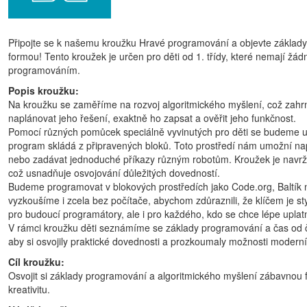
Připojte se k našemu kroužku Hravé programování a objevte základ
formou! Tento kroužek je určen pro děti od 1. třídy, které nemají žá
programováním.
Popis kroužku:
Na kroužku se zaměříme na rozvoj algoritmického myšlení, což zahr
naplánovat jeho řešení, exaktně ho zapsat a ověřit jeho funkčnost.
Pomocí různých pomůcek speciálně vyvinutých pro děti se budeme uč
program skládá z připravených bloků. Toto prostředí nám umožní nap
nebo zadávat jednoduché příkazy různým robotům. Kroužek je navržen
což usnadňuje osvojování důležitých dovedností.
Budeme programovat v blokových prostředích jako Code.org, Baltík
vyzkoušíme i zcela bez počítače, abychom zdůraznili, že klíčem je sty
pro budoucí programátory, ale i pro každého, kdo se chce lépe uplat
V rámci kroužku děti seznámíme se základy programování a čas od 
aby si osvojily praktické dovednosti a prozkoumaly možnosti moder
Cíl kroužku:
Osvojit si základy programování a algoritmického myšlení zábavnou f
kreativitu.