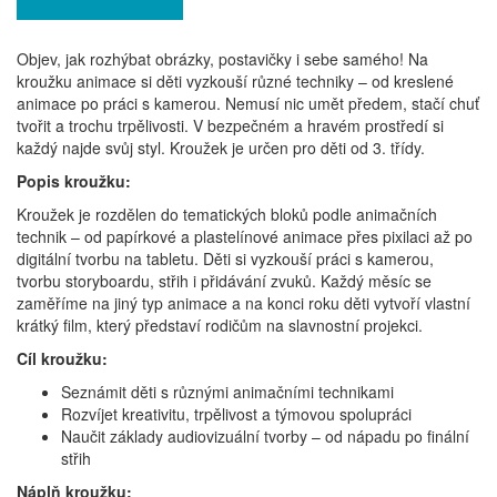
Objev, jak rozhýbat obrázky, postavičky i sebe samého! Na
kroužku animace si děti vyzkouší různé techniky – od kreslené
animace po práci s kamerou. Nemusí nic umět předem, stačí chuť
tvořit a trochu trpělivosti. V bezpečném a hravém prostředí si
každý najde svůj styl. Kroužek je určen pro děti od 3. třídy.
Popis kroužku:
Kroužek je rozdělen do tematických bloků podle animačních
technik – od papírkové a plastelínové animace přes pixilaci až po
digitální tvorbu na tabletu. Děti si vyzkouší práci s kamerou,
tvorbu storyboardu, střih i přidávání zvuků. Každý měsíc se
zaměříme na jiný typ animace a na konci roku děti vytvoří vlastní
krátký film, který představí rodičům na slavnostní projekci.
Cíl kroužku:
Seznámit děti s různými animačními technikami
Rozvíjet kreativitu, trpělivost a týmovou spolupráci
Naučit základy audiovizuální tvorby – od nápadu po finální
střih
Náplň kroužku: