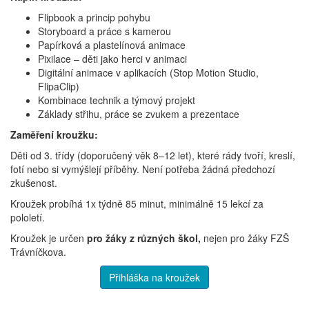
Flipbook a princip pohybu
Storyboard a práce s kamerou
Papírková a plastelínová animace
Pixilace – děti jako herci v animaci
Digitální animace v aplikacích (Stop Motion Studio,
FlipaClip)
Kombinace technik a týmový projekt
Základy střihu, práce se zvukem a prezentace
Zaměření kroužku:
Děti od 3. třídy (doporučený věk 8–12 let), které rády tvoří, kreslí,
fotí nebo si vymýšlejí příběhy. Není potřeba žádná předchozí
zkušenost.
Kroužek probíhá 1x týdně 85 minut, minimálně 15 lekcí za
pololetí.
Kroužek je určen
pro žáky z různých škol,
nejen pro žáky FZŠ
Trávníčkova.
Přihláška na kroužek