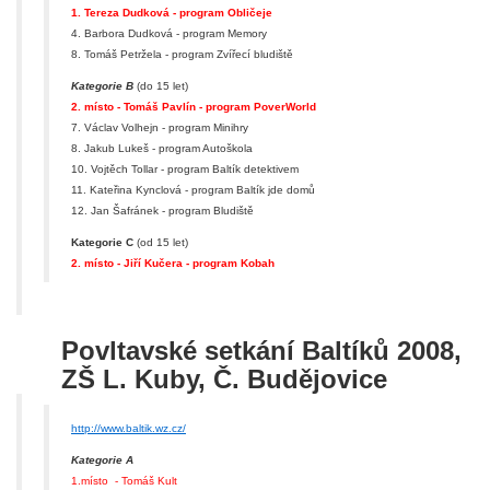
1. Tereza Dudková - program Obličeje
4. Barbora Dudková - program Memory
8. Tomáš Petržela - program Zvířecí bludiště
Kategorie B
(do 15 let)
2. místo - Tomáš Pavlín - program PoverWorld
7. Václav Volhejn - program Minihry
8. Jakub Lukeš - program Autoškola
10. Vojtěch Tollar - program Baltík detektivem
11. Kateřina Kynclová - program Baltík jde domů
12. Jan Šafránek - program Bludiště
Kategorie C
(od 15 let)
2. místo - Jiří Kučera - program Kobah
Povltavské setkání Baltíků 2008,
ZŠ L. Kuby, Č. Budějovice
http://www.baltik.wz.cz/
Kategorie A
1.místo - Tomáš Kult