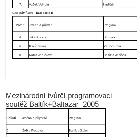
7.
Vašek Volhejn
Bludiště
Celostátní kolo
-
kategorie B
Pořadí
Jméno a příjmení
Program
4.
Jirka Kučera
Stromek
6.
Ilča Žďárská
Vánoční hra
8.
Natka Janíčková
Baltík a Ježíšek
Mezinárodní tvůrčí programovací
soutěž Baltík+Baltazar 2005
Pořadí
Jméno a příjmení
Program
5
Žofka Počtová
Baltík učitelem