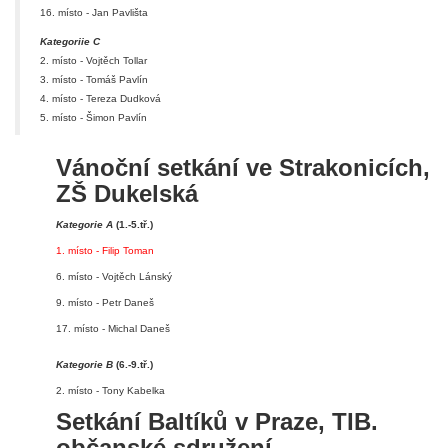
16. místo - Jan Pavlišta
Kategoriie C
2. místo - Vojtěch Tollar
3. místo - Tomáš Pavlín
4. místo - Tereza Dudková
5. místo - Šimon Pavlín
Vánoční setkání ve Strakonicích,
ZŠ Dukelská
Kategorie A
(1.-5.tř.)
1. místo - Filip Toman
6. místo - Vojtěch Lánský
9. místo - Petr Daneš
17. místo - Michal Daneš
Kategorie B
(6.-9.tř.)
2. místo - Tony Kabelka
Setkání Baltíků v Praze, TIB.
občanské sdružení