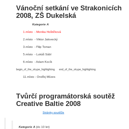
Vánoční setkání ve Strakonicích
2008, ZŠ Dukelská
Kategorie A
1.místo - Monika Hoštičková
2.místo - Viktor Jalovecký
3.místo - Filip Toman
5.místo - Lukáš Sábl
6.místo - Adam Kocík
begin_of_the_skype_highlighting
end_of_the_skype_highlighting
11.místo - Ondřej Mózes
Tvůrčí programátorská soutěž
Creative Baltie 2008
Stránky soutěže
Kategorie A
(do 10 let)