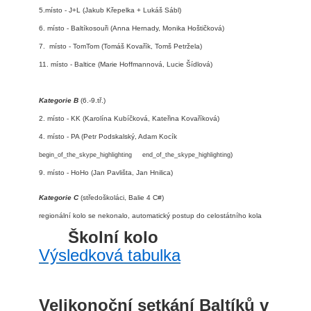
5.místo - J+L (Jakub Křepelka + Lukáš Sábl)
6. místo - Baltíkosouři (Anna Hernady, Monika Hoštičková)
7. místo - TomTom (Tomáš Kovařík, Tomš Petržela)
11. místo - Baltice (Marie Hoffmannová, Lucie Šídlová)
Kategorie B
(6.-9.tř.)
2. místo -
KK (Karolína Kubíčková, Kateřina Kovaříková)
4. místo - PA (Petr Podskalský, Adam Kocík
)
begin_of_the_skype_highlighting
end_of_the_skype_highlighting
9. místo - HoHo (Jan Pavlišta, Jan Hnilica)
Kategorie C
(středoškoláci, Balie 4 C#)
regionální kolo se nekonalo, automatický postup do celostátního kola
Školní kolo
Výsledková tabulka
Velikonoční setkání Baltíků v