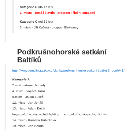
Kategorie B
(do 15 let)
1. místo - Tomáš Pavlín - program Třídění odpadků
Kategorie C
(od 15 let)
3. místo - Jiří Kučera - program Elektrárny
Podkrušnohorské setkání
Baltíků
http://www.ddmbilina.cz/akce/clanky/podkrusnhorske-setkani-baltiku-3-rocnik/41/
Kategorie A
2.místo - Anna Hernady
4. místo - Vojtěch Tollar
8.místo - Jakub Lukeš
12. místo - Jan Jonáš
13. místo - Adam Kocík
begin_of_the_skype_highlighting
end_of_the_skype_highlighting
14. místo - Karolína Kubíčková
19. místo - Jan Benda