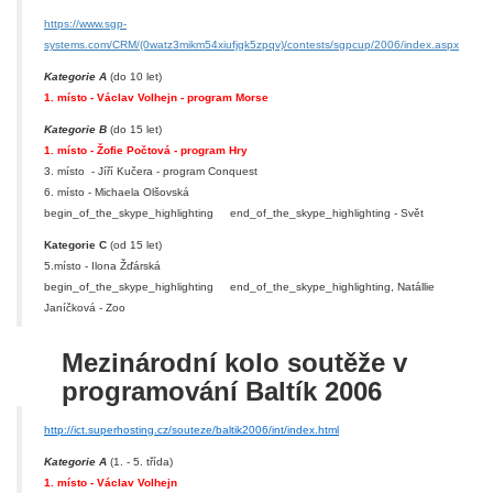
https://www.sgp-
systems.com/CRM/(0watz3mikm54xiufjgk5zpqv)/contests/sgpcup/2006/index.aspx
Kategorie A
(do 10 let)
1. místo - Václav Volhejn - program Morse
Kategorie B
(do 15 let)
1. místo - Žofie Počtová - program Hry
3. místo - Jíří Kučera - program Conquest
6. místo - Michaela Olšovská
begin_of_the_skype_highlighting
end_of_the_skype_highlighting
- Svět
Kategorie C
(od 15 let)
5.místo - Ilona Žďárská
begin_of_the_skype_highlighting
end_of_the_skype_highlighting
, Natállie
Janíčková - Zoo
Mezinárodní kolo soutěže v
programování Baltík 2006
http://ict.superhosting.cz/souteze/baltik2006/int/index.html
Kategorie A
(1. - 5. třída)
1. místo - Václav Volhejn