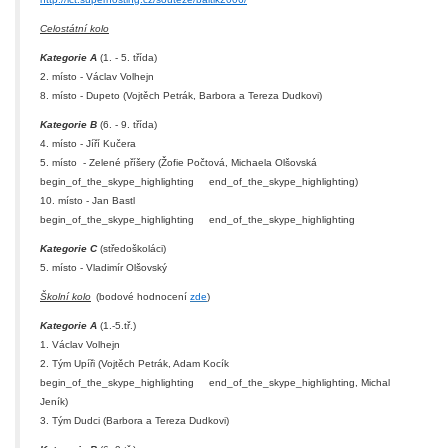
Celostátní kolo
Kategorie A
(1. - 5. třída)
2. místo - Václav Volhejn
8. místo - Dupeto (Vojtěch Petrák, Barbora a Tereza Dudkovi)
Kategorie B
(6. - 9. třída)
4. místo - Jíří Kučera
5. místo - Zelené příšery (Žofie Počtová, Michaela Olšovská
begin_of_the_skype_highlighting
end_of_the_skype_highlighting
)
10. místo - Jan Bastl
begin_of_the_skype_highlighting
end_of_the_skype_highlighting
Kategorie C
(středoškoláci)
5. místo - Vladimír Olšovský
Školní kolo
(bodové hodnocení
zde
)
Kategorie A
(1.-5.tř.)
1. Václav Volhejn
2. Tým Upíři (Vojtěch Petrák, Adam Kocík
begin_of_the_skype_highlighting
end_of_the_skype_highlighting
, Michal
Jeník)
3. Tým Dudci (Barbora a Tereza Dudkovi)