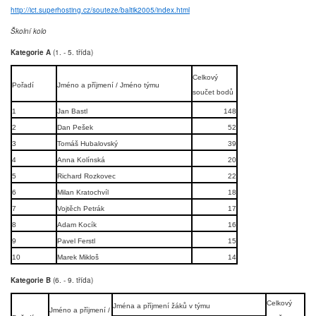
http://ict.superhosting.cz/souteze/baltik2005/index.html
Školní kolo
Kategorie A
(1. - 5. třída)
Celkový
Pořadí
Jméno a příjmení / Jméno týmu
součet bodů
1
Jan Bastl
148
2
Dan Pešek
52
3
Tomáš Hubalovský
39
4
Anna Kolínská
20
5
Richard Rozkovec
22
6
Milan Kratochvíl
18
7
Vojtěch Petrák
17
8
Adam Kocík
16
9
Pavel Ferstl
15
10
Marek Mikloš
14
Kategorie B
(6. - 9. třída)
Celkový
Jména a příjmení žáků v týmu
Jméno a příjmení /