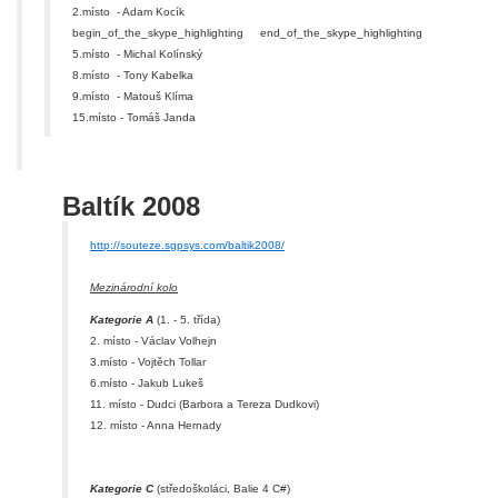
2.místo - Adam Kocík
begin_of_the_skype_highlighting
end_of_the_skype_highlighting
5.místo - Michal Kolínský
8.místo - Tony Kabelka
9.místo - Matouš Klíma
15.místo - Tomáš Janda
Baltík 2008
http://souteze.sgpsys.com/baltik2008/
Mezinárodní kolo
Kategorie A
(1. - 5. třída)
2. místo - Václav Volhejn
3.místo - Vojtěch Tollar
6.místo - Jakub Lukeš
11. místo - Dudci (Barbora a Tereza Dudkovi)
12. místo - Anna Hernady
Kategorie C
(středoškoláci, Balie 4 C#)