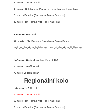
2. místo - Jakub Lukeš
4. místo - Baltíkosouři (Anna Hernady, Monika Hoštičková)
5.místo - Baterka (Barbora a Tereza Dudkovi)
6. místo - tat (Tomáš Kult, Tony Kabelka)
Kategorie B
(6.-9.tř.)
15. místo -
KK (Karolína Kubíčková, Adam Kocík
)
begin_of_the_skype_highlighting
end_of_the_skype_highlighting
Kategorie C
(středoškoláci, Balie 4 C#)
4. místo - Tomáš Pavlín
7. místo Vojtěch Tollar
Regionální kolo
Kategorie A
(1.-5.tř.)
1. místo - Jakub Lukeš
2. místo - tat (Tomáš Kult, Tony Kabelka)
3.místo - Baterka (Barbora a Tereza Dudkovi)