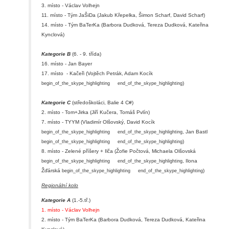
3. místo - Václav Volhejn
11. místo - Tým JaŠiDa (Jakub Křepelka, Šimon Scharf, David Scharf)
14. místo - Tým BaTerKa (Barbora Dudková, Tereza Dudková, Kateřina
Kynclová)
Kategorie B
(6. - 9. třída)
16. místo - Jan Bayer
17. místo - Kačeři (Vojtěch Petrák, Adam Kocík
)
begin_of_the_skype_highlighting
end_of_the_skype_highlighting
Kategorie C
(středoškoláci, Balie 4 C#)
2. místo - Tom+Jirka (Jiří Kučera, Tomáš Pvlín)
7. místo - TYYM (Vladimír Olšovský, David Kocík
, Jan Bastl
begin_of_the_skype_highlighting
end_of_the_skype_highlighting
)
begin_of_the_skype_highlighting
end_of_the_skype_highlighting
8. místo - Zelené příšery + Ilča (Žofie Počtová, Michaela Olšovská
, Ilona
begin_of_the_skype_highlighting
end_of_the_skype_highlighting
Žďárská
)
begin_of_the_skype_highlighting
end_of_the_skype_highlighting
Regionální kolo
Kategorie A
(1.-5.tř.)
1. místo - Václav Volhejn
2. místo - Tým BaTerKa (Barbora Dudková, Tereza Dudková, Kateřina