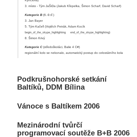
Kynclová)
3. místo - Tým JaŠiDa (Jakub Křepelka, Šimon Scharf, David Scharf)
Kategorie B
(6.-9.tř.)
3. Jan Bayer
5. Tým Kačeři (Vojtěch Petrák, Adam Kocík
)
begin_of_the_skype_highlighting
end_of_the_skype_highlighting
8. Šimon Krivý
Kategorie C
(středoškoláci, Balie 4 C#)
regionální kolo se nekonalo, automatický postup do celostátního kola
Podkrušnohorské setkání
Baltíků, DDM Bílina
Vánoce s Baltíkem 2006
Mezinárodní tvůrčí
programovací soutěže B+B 2006