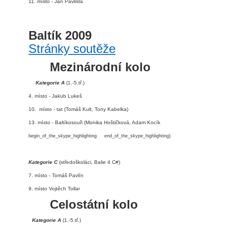
11. místo - Jan Pavlišta
Baltík 2009
Stránky soutěže
Mezinárodní kolo
Kategorie A
(1.-5.tř.)
4. místo - Jakub Lukeš
10. místo - tat (Tomáš Kult, Tony Kabelka)
13. místo - Baltíkosouři (Monika Hoštičková, Adam Kocík
)
begin_of_the_skype_highlighting
end_of_the_skype_highlighting
Kategorie C
(středoškoláci, Balie 4 C#)
7. místo - Tomáš Pavlín
9. místo Vojtěch Tollar
Celostátní kolo
Kategorie A
(1.-5.tř.)