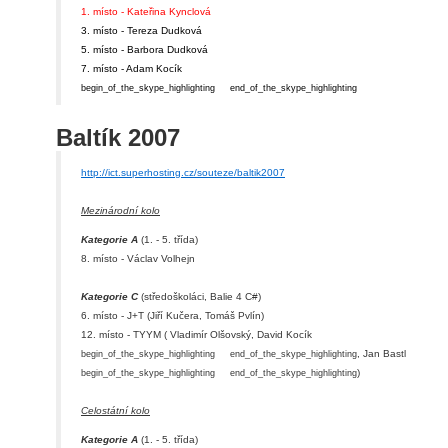
1. místo - Kateřina Kynclová
3. místo - Tereza Dudková
5. místo - Barbora Dudková
7. místo - Adam Kocík
begin_of_the_skype_highlighting
end_of_the_skype_highlighting
Baltík 2007
http://ict.superhosting.cz/souteze/baltik2007
Mezinárodní kolo
Kategorie A
(1. - 5. třída)
8. místo - Václav Volhejn
Kategorie C
(středoškoláci, Balie 4 C#)
6. místo - J+T (Jiří Kučera, Tomáš Pvlín)
12. místo - TYYM ( Vladimír Olšovský, David Kocík
, Jan Bastl
begin_of_the_skype_highlighting
end_of_the_skype_highlighting
)
begin_of_the_skype_highlighting
end_of_the_skype_highlighting
Celostátní kolo
Kategorie A
(1. - 5. třída)