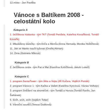
12.místo - Jan Pavlišta
Vánoce s Baltíkem 2008 -
celostátní kolo
Kategorie A
1. Ježíškova hádanka - tým TKT (Tomáš Petržela, Kateřina Kovaříková, Tomáš
Kovařík)
2. Mikulášovy dárečky - tým Anča a Monča (Anna Hernady, Monika Hoštičková)
11. Jak se Martin naučil lyžovat (Ondřej Altman)
14. Zima (Gabriela Míková)
Kategorie B
2. Ježíškova cesta - tým Pat a Mat (Karolína Kubíčková, Jakub Lukeš)
Kategorie C
1. program SantaTower - tým Jirka a Vojta (Jiří Kučera, Vojtěch Petrák)
2. program Vánoce 1 - tým Kačka a Vašek (Kateřina Kynclová, Václav Volhejn)
3. program Sněžení na stromeček - tým Tomáš a Honza (Tomáš Pavlín, Jan
Šafránek)
5. Sníh, sníh, sníh (Vojtěch Tollar)
9. Vánoční soutěž (Tereza Dudková)