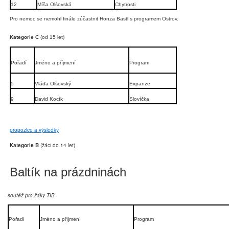
12
Míša Olšovská
Chytrosti
Pro nemoc se nemohl finále zúčastnit Honza Bastl s programem Ostrov.
Kategorie C
(od 15 let)
Pořadí
Jméno a příjmení
Program
5
Vláďa Olšovský
Expanze
9
David Kocík
Slovíčka
propozice a výsledky
Kategorie B
(žáci do 14 let)
Baltík na prázdninách
soutěž pro žáky TIB
Pořadí
Jméno a příjmení
Program