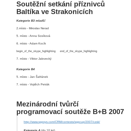
Soutěžní setkání příznivců
Baltíka ve Strakonicích
Kategorie B3 mladší
2.místo - Miroslav Nerad
5. místo - Anna Sosíková
6. místo - Adam Kocík
begin_of_the_skype_highlighting
end_of_the_skype_highlighting
7. místo - Viktor Jalovecký
Kategorie B4
5. místo - Jan Šafránek
7. místo - Vojtěch Petrák
Mezinárodní tvůrčí
programovací soutěže B+B 2007
http://www.sgpsys.com/CRM/contests/sgpcup/2007/czsk/
Kategorie A
(do 10 let)