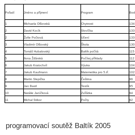
Pořadí
Jméno a příjmení
Program
Bod
1
Michaela Olšovská
Chytrosti
134
2
David Kocík
Slovíčka
133
2
Žofie Počtová
Učení
133
3
Vladimír Olšovský
Škola
130
4
Tomáš Hubalovský
Baltík počítá
115
5
Ilona Žďárská
Počítej příklady
112
6
Jakub Kratochvíl
Výuka
104
7
Jakub Kaufmann
Matemetika pro 5.tř.
102
8
Martin Slepička
Čeština
96
9
Jan Bastl
Testík
95
10
Natálie Janíčková
Zvířátka
94
11
Michal Stibor
Počty
92
programovací soutěž Baltík 2005