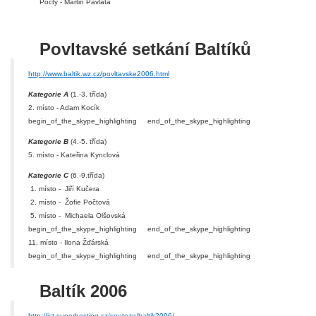
Počty - Martin Pavlata
Povltavské setkání Baltíků
http://www.baltik.wz.cz/povltavske2006.html
Kategorie A
(1.-3. třída)
2. místo - Adam Kocík
begin_of_the_skype_highlighting
end_of_the_skype_highlighting
Kategorie B
(4.-5. třída)
5. místo - Kateřina Kynclová
Kategorie C
(6.-9.třída)
1. místo - Jiří Kučera
2. místo - Žofie Počtová
5. místo - Michaela Olšovská
begin_of_the_skype_highlighting
end_of_the_skype_highlighting
11. místo - Ilona Žďárská
begin_of_the_skype_highlighting
end_of_the_skype_highlighting
Baltík 2006
http://ict.superhosting.cz/souteze/baltik2006/