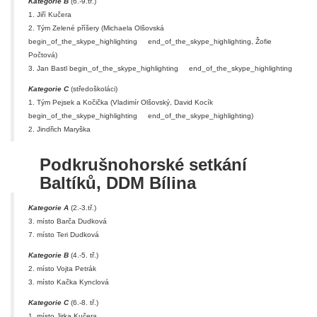
Kategorie B
(6.-9.tř.)
1. Jiří Kučera
2. Tým Zelené příšery (Michaela Olšovská
begin_of_the_skype_highlighting
end_of_the_skype_highlighting
, Žofie
Počtová)
3. Jan Bastl
begin_of_the_skype_highlighting
end_of_the_skype_highlighting
Kategorie C
(středoškoláci)
1. Tým Pejsek a Kočička (Vladimír Olšovský, David Kocík
begin_of_the_skype_highlighting
end_of_the_skype_highlighting
)
2. Jindřich Maryška
Podkrušnohorské setkání
Baltíků, DDM Bílina
Kategorie A
(2.-3.tř.)
3. místo Barča Dudková
7. místo Teri Dudková
Kategorie B
(4.-5. tř.)
2. místo Vojta Petrák
3. místo Kačka Kynclová
Kategorie C
(6.-8. tř.)
1. místo Jirka Kučera