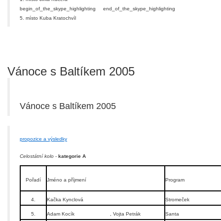
begin_of_the_skype_highlighting
end_of_the_skype_highlighting
5. místo Kuba Kratochvíl
Vánoce s Baltíkem 2005
Vánoce s Baltíkem 2005
propozice a výsledky
Celostátní kolo
-
kategorie A
Pořadí
Jméno a příjmení
Program
4.
Kačka Kynclová
Stromeček
5.
Adam Kocík , Vojta Petrák
Santa