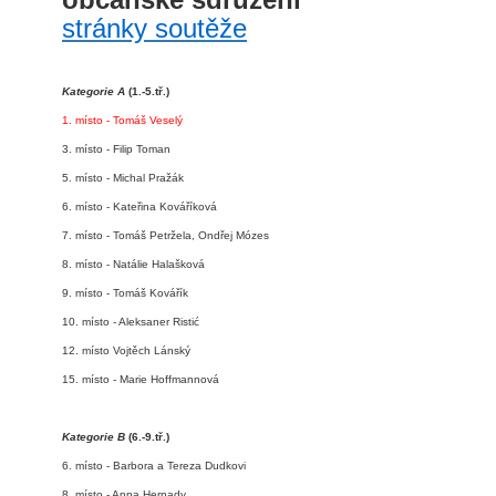
stránky soutěže
Kategorie A
(1.-5.tř.)
1. místo - Tomáš Veselý
3. místo - Filip Toman
5. místo - Michal Pražák
6. místo - Kateřina Kováříková
7. místo - Tomáš Petržela, Ondřej Mózes
8. místo - Natálie Halašková
9. místo - Tomáš Kovářík
10. místo - Aleksaner Ristić
12. místo Vojtěch Lánský
15. místo - Marie Hoffmannová
Kategorie B
(6.-9.tř.)
6. místo - Barbora a Tereza Dudkovi
8. místo - Anna Hernady