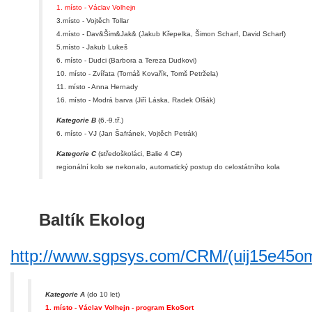
1. místo - Václav Volhejn
3.místo - Vojtěch Tollar
4.místo - Dav&Šim&Jak& (Jakub Křepelka, Šimon Scharf, David Scharf)
5.místo - Jakub Lukeš
6. místo - Dudci (Barbora a Tereza Dudkovi)
10. místo - Zvířata (Tomáš Kovařík, Tomš Petržela)
11. místo - Anna Hernady
16. místo - Modrá barva (Jiří Láska, Radek Olšák)
Kategorie B
(6.-9.tř.)
6. místo - VJ (Jan Šafránek, Vojtěch Petrák)
Kategorie C
(středoškoláci, Balie 4 C#)
regionální kolo se nekonalo, automatický postup do celostátního kola
Baltík Ekolog
http://www.sgpsys.com/CRM/(uij15e45om
Kategorie A
(do 10 let)
1. místo - Václav Volhejn - program EkoSort