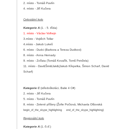
2. místo - Tomáš Pavlín
4. místo - Jiří Kučera
Celostátní kolo
Kategorie A
(1. - 5. třída)
1. místo - Václav Volhejn
3.místo - Vojtěch Tollar
4.místo - Jakub Lukeš
6. místo - Dudci (Barbora a Tereza Dudkovi)
8. místo - Anna Hernady
9. místo - Zvířata (Tomáš Kovařík, Tomš Petržela)
11. místo - Dav&Šim&Jak&(Jakub Křepelka, Šimon Scharf, David
Scharf)
Kategorie C
(středoškoláci, Balie 4 C#)
2. místo - Jiří Kučera
5. místo - Tomáš Pavlín
8. místo - Zelené příšery (Žofie Počtová, Michaela Olšovská
)
begin_of_the_skype_highlighting
end_of_the_skype_highlighting
Regionální kolo
Kategorie A
(1.-5.tř.)