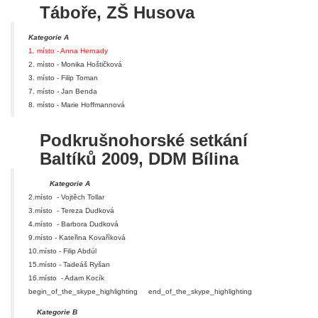
Táboře, ZŠ Husova
Kategorie A
1. místo - Anna Hernady
2. místo - Monika Hoštičková
3. místo - Filip Toman
7. místo - Jan Benda
8. místo - Marie Hoffmannová
Podkrušnohorské setkání
Baltíků 2009, DDM Bílina
Kategorie A
2.místo - Vojtěch Tollar
3.místo - Tereza Dudková
4.místo - Barbora Dudková
9.místo - Kateřina Kovaříková
10.místo - Filip Abdúl
15.místo - Tadeáš Ryšan
16.místo - Adam Kocík
begin_of_the_skype_highlighting
end_of_the_skype_highlighting
Kategorie B