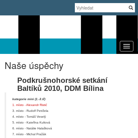
TI
Naše úspěchy
Podkrušnohorské setkání
Baltíků 2010, DDM Bílina
kategorie mini (1.-3.tř)
1. místo - Alexandr Ristić
3. místo - Rudolf Petržela
4. místo - Tomáš Veselý
5. místo - Kateřina Kultová
6. místo - Natálie Halašková
7. místo - Michal Pražák