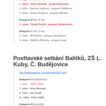
1. místo - Anna Hernady - programSokoban
2. místo - Barbora Dudková - program Oběšenec
3. místo - Tereza Dudková - program Míchání
Kategorie B
(do 15 let)
1. místo - Tomáš Pavlín - program Modelmania
Kategorie C
(od 15 let)
3. místo - Jiří Kučera - program Snowboard
6. místo - Vladimír Olšovský - program Lego
Povltavské setkání Baltíků, ZŠ L.
Kuby, Č. Budějovice
http://www.baltik.wz.cz/povltavske2007.html
Kategorie A
(začátečníci)
1. místo - Vojěch Tollar
2. místo - Anna Hernady
5. místo - Jan Jonáš
11. místo - Peter Vaško
Kategorie B
(pokročilí)