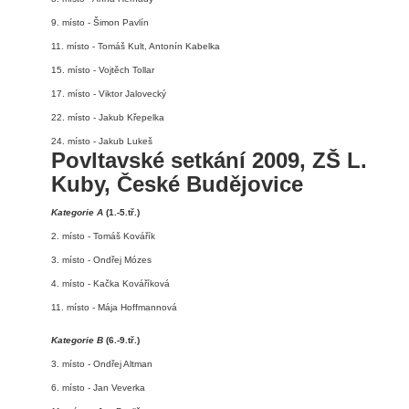
9. místo - Šimon Pavlín
11. místo - Tomáš Kult, Antonín Kabelka
15. místo - Vojtěch Tollar
17. místo - Viktor Jalovecký
22. místo - Jakub Křepelka
24. místo - Jakub Lukeš
Povltavské setkání 2009, ZŠ L.
Kuby, České Budějovice
Kategorie A
(1.-5.tř.)
2. místo - Tomáš Kovářík
3. místo - Ondřej Mózes
4. místo - Kačka Kováříková
11. místo - Mája Hoffmannová
Kategorie B
(6.-9.tř.)
3. místo - Ondřej Altman
6. místo - Jan Veverka