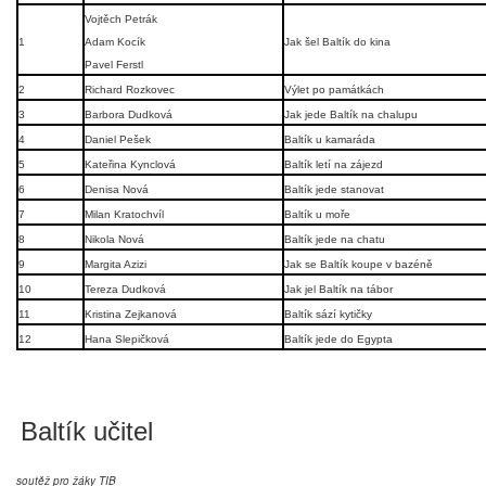
Vojtěch Petrák
1
Adam Kocík
Jak šel Baltík do kina
Pavel Ferstl
2
Richard Rozkovec
Výlet po památkách
3
Barbora Dudková
Jak jede Baltík na chalupu
4
Daniel Pešek
Baltík u kamaráda
5
Kateřina Kynclová
Baltík letí na zájezd
6
Denisa Nová
Baltík jede stanovat
7
Milan Kratochvíl
Baltík u moře
8
Nikola Nová
Baltík jede na chatu
9
Margita Azizi
Jak se Baltík koupe v bazéně
10
Tereza Dudková
Jak jel Baltík na tábor
11
Kristina Zejkanová
Baltík sází kytičky
12
Hana Slepičková
Baltík jede do Egypta
Baltík učitel
soutěž pro žáky TIB