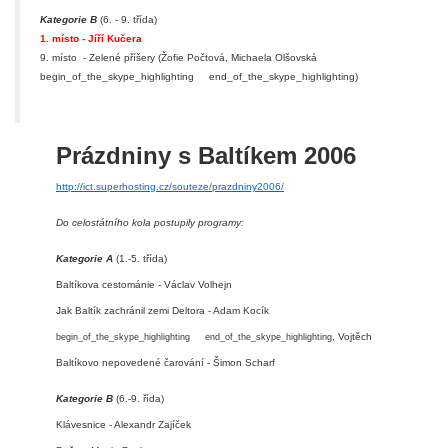
Kategorie B
(6. - 9. třída)
1. místo - Jíří Kučera
9. místo - Zelené příšery (Žofie Počtová, Michaela Olšovská
begin_of_the_skype_highlighting
end_of_the_skype_highlighting
)
Prázdniny s Baltíkem 2006
http://ict.superhosting.cz/souteze/prazdniny2006/
Do celostátního kola postupily programy:
Kategorie A
(1.-5. třída)
Baltíkova cestománie - Václav Volhejn
Jak Baltík zachránil zemi Deltora - Adam Kocík
, Vojtěch
begin_of_the_skype_highlighting
end_of_the_skype_highlighting
Baltíkovo nepovedené čarování - Šimon Scharf
Kategorie B
(6.-9. řída)
Klávesnice - Alexandr Zajíček