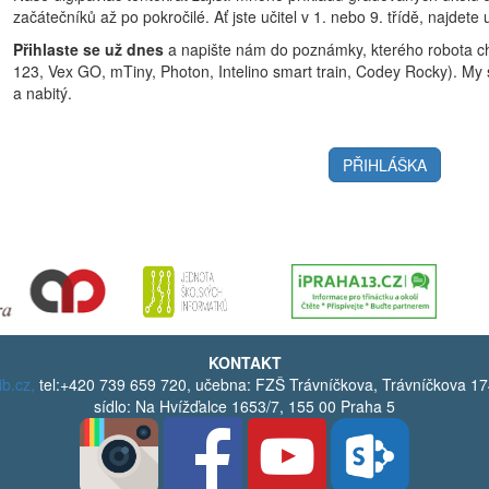
začátečníků až po pokročilé. Ať jste učitel v 1. nebo 9. třídě, najdete
Přihlaste se už dnes
a napište nám do poznámky, kterého robota ch
123, Vex GO, mTiny, Photon, Intelino smart train, Codey Rocky). My 
a nabitý.
PŘIHLÁŠKA
KONTAKT
ib.cz,
tel:+420 739 659 720, učebna: FZŠ Trávníčkova, Trávníčkova 17
sídlo: Na Hvížďalce 1653/7, 155 00 Praha 5