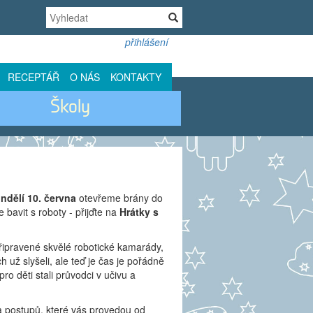
přihlášení
RECEPTÁŘ
O NÁS
KONTAKTY
Školy
ndělí 10. června
otevřeme brány do
 bavit s roboty - přijďte na
Hrátky s
ipravené skvělé robotické kamarády,
 už slyšeli, ale teď je čas je pořádně
ro děti stali průvodci v učivu a
a postupů, které vás provedou od