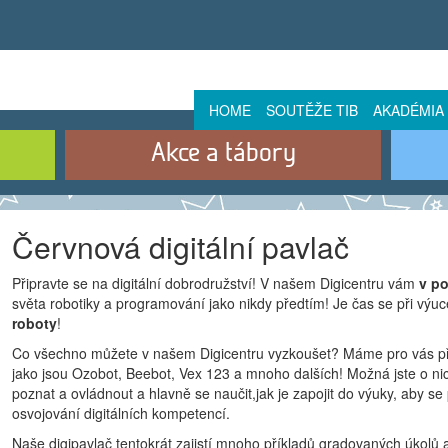
HOME
SOUTĚŽE TIB
AKADÉMIA
Akce a tábory
Červnová digitální pavlač
Připravte se na digitální dobrodružství! V našem Digicentru vám
v po
světa robotiky a programování jako nikdy předtím! Je čas se při výuce
roboty
!
Co všechno můžete v našem Digicentru vyzkoušet? Máme pro vás př
jako jsou Ozobot, Beebot, Vex 123 a mnoho dalších! Možná jste o nich
poznat a ovládnout a hlavně se naučit,jak je zapojit do výuky, aby se p
osvojování digitálních kompetencí.
Naše digipavlač tentokrát zajistí mnoho příkladů gradovaných úkolů 